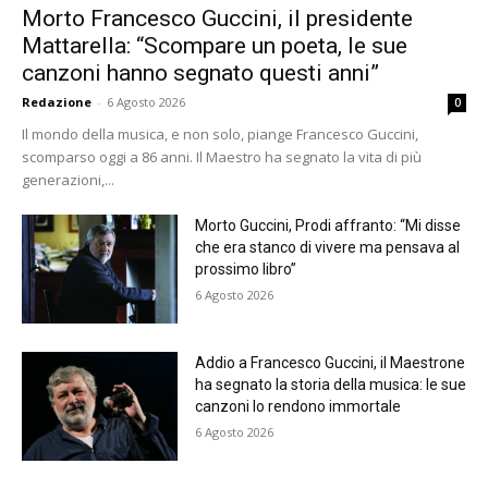
Morto Francesco Guccini, il presidente
Mattarella: “Scompare un poeta, le sue
canzoni hanno segnato questi anni”
Redazione
-
6 Agosto 2026
0
Il mondo della musica, e non solo, piange Francesco Guccini,
scomparso oggi a 86 anni. Il Maestro ha segnato la vita di più
generazioni,...
Morto Guccini, Prodi affranto: “Mi disse
che era stanco di vivere ma pensava al
prossimo libro”
6 Agosto 2026
Addio a Francesco Guccini, il Maestrone
ha segnato la storia della musica: le sue
canzoni lo rendono immortale
6 Agosto 2026