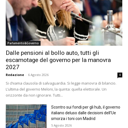
Parlamento&Governo
Dalle pensioni al bollo auto, tutti gli
escamotage del governo per la manovra
2027
Redazione
-
6 Agosto 2026
0
Si chiama clausola di salvaguardia. Si legge manovra di bilancio.
L’ultima del governo Meloni, la quinta: quella elettorale. Un
orizzonte da non ignorare. Tutti...
Scontro sui fondi per gli hub, il governo
italiano deluso dalle decisioni dell’Ue
smorza i toni con Madrid
5 Agosto 2026