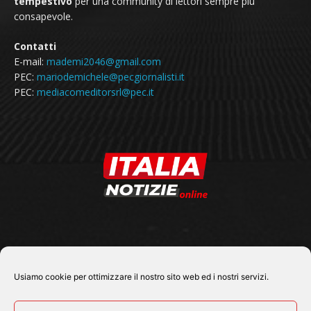
tempestivo
per una community di lettori sempre più
consapevole.
Contatti
E-mail:
mademi2046@gmail.com
PEC:
mariodemichele@pecgiornalisti.it
PEC:
mediacomeditorsrl@pec.it
SEGUICI SU
Usiamo cookie per ottimizzare il nostro sito web ed i nostri servizi.