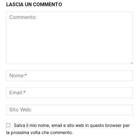
LASCIA UN COMMENTO
Commento:
No
Ema
Sit
We
Salva il mio nome, email e sito web in questo browser per
la prossima volta che commento.