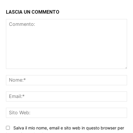
LASCIA UN COMMENTO
Commento:
No
Ema
Sit
We
Salva il mio nome, email e sito web in questo browser per