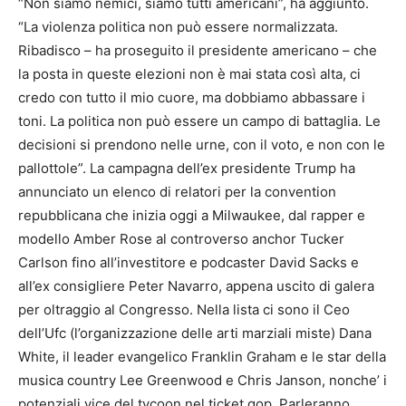
“Non siamo nemici, siamo tutti americani”, ha aggiunto.
“La violenza politica non può essere normalizzata.
Ribadisco – ha proseguito il presidente americano – che
la posta in queste elezioni non è mai stata così alta, ci
credo con tutto il mio cuore, ma dobbiamo abbassare i
toni. La politica non può essere un campo di battaglia. Le
decisioni si prendono nelle urne, con il voto, e non con le
pallottole”. La campagna dell’ex presidente Trump ha
annunciato un elenco di relatori per la convention
repubblicana che inizia oggi a Milwaukee, dal rapper e
modello Amber Rose al controverso anchor Tucker
Carlson fino all’investitore e podcaster David Sacks e
all’ex consigliere Peter Navarro, appena uscito di galera
per oltraggio al Congresso. Nella lista ci sono il Ceo
dell’Ufc (l’organizzazione delle arti marziali miste) Dana
White, il leader evangelico Franklin Graham e le star della
musica country Lee Greenwood e Chris Janson, nonche’ i
potenziali vice del tycoon nel ticket gop. Parleranno