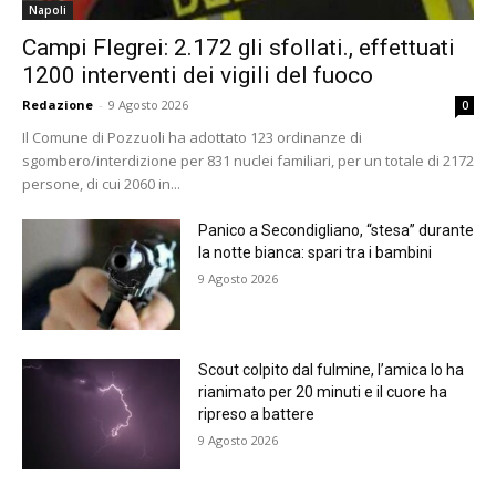
Napoli
Campi Flegrei: 2.172 gli sfollati., effettuati
1200 interventi dei vigili del fuoco
Redazione
-
9 Agosto 2026
0
Il Comune di Pozzuoli ha adottato 123 ordinanze di
sgombero/interdizione per 831 nuclei familiari, per un totale di 2172
persone, di cui 2060 in...
Panico a Secondigliano, “stesa” durante
la notte bianca: spari tra i bambini
9 Agosto 2026
Scout colpito dal fulmine, l’amica lo ha
rianimato per 20 minuti e il cuore ha
ripreso a battere
9 Agosto 2026