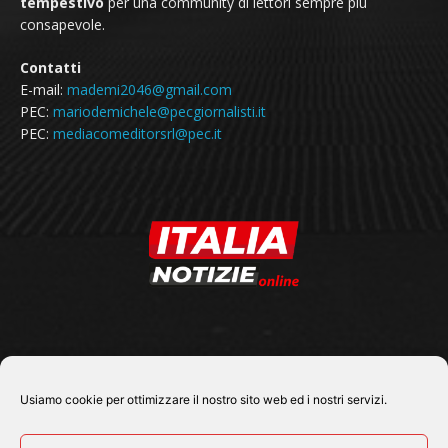
tempestivo
per una community di lettori sempre più
consapevole.
Contatti
E-mail:
mademi2046@gmail.com
PEC:
mariodemichele@pecgiornalisti.it
PEC:
mediacomeditorsrl@pec.it
SEGUICI SU
Usiamo cookie per ottimizzare il nostro sito web ed i nostri servizi.