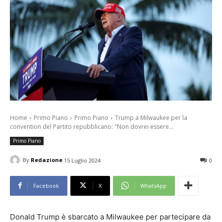
Home
Primo Piano
Primo Piano
Trump a Milwaukee per la
convention del Partito repubblicano: "Non dovrei essere...
Primo Piano
By
Redazione
15 Luglio 2024
0
Facebook
X
WhatsApp
Donald Trump è sbarcato a Milwaukee per partecipare da