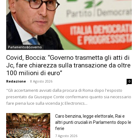
Parlamento&Governo
Covid, Boccia: “Governo trasmetta gli atti di
Jc, fare chiarezza sulla transazione da oltre
100 milioni di euro”
Redazione
-
8 Agosto 2026
0
"Gli accertamenti avviati dalla procura di Roma dopo l'esposto
presentato da Giuseppe Conte confermano quanto sia necessario
fare piena luce sulla vicenda Jc Electronics...
Caro benzina, legge elettorale, Rai e
altri punti cruciali in Parlamento dopo le
ferie
7 Agosto 2026