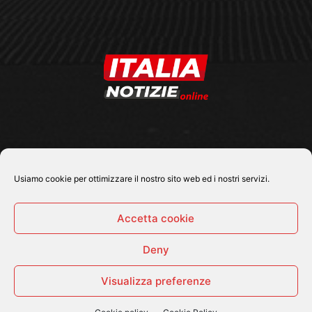
SEGUICI SU
Usiamo cookie per ottimizzare il nostro sito web ed i nostri servizi.
Accetta cookie
Deny
© 2026 Tutti i diritti riservati - Italia Notizie .online |
Contatti e Gerenza
Visualizza preferenze
Home
Politica
Cronaca
Economia
Attualità