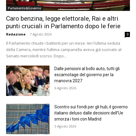
Parlamento&Governo
Caro benzina, legge elettorale, Rai e altri
punti cruciali in Parlamento dopo le ferie
Redazione
-
7 Agosto 2026
0
Il Parlamento chiude i battenti per un mese. Ieri l’ultima seduta
della Camera, mentre l’ultima campanella aveva già suonato al
Senato mercoledì scorso. Dopo...
Dalle pensioni al bollo auto, tutti gli
escamotage del governo per la
manovra 2027
6 Agosto 2026
Scontro sui fondi per gli hub, il governo
italiano deluso dalle decisioni dell’Ue
smorza i toni con Madrid
5 Agosto 2026