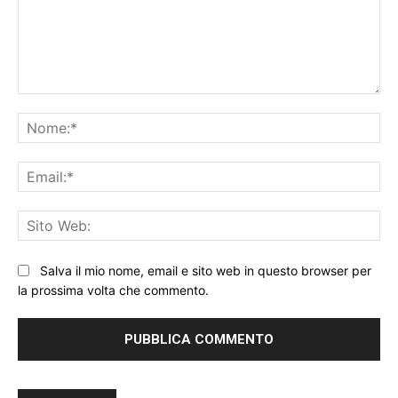
Commento:
No
Ema
Sit
We
Salva il mio nome, email e sito web in questo browser per
la prossima volta che commento.