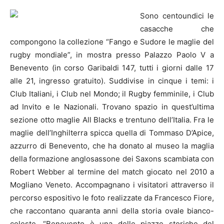
Sono centoundici le
casacche che
compongono la collezione “Fango e Sudore le maglie del
rugby mondiale”, in mostra presso Palazzo Paolo V a
Benevento (in corso Garibaldi 147, tutti i giorni dalle 17
alle 21, ingresso gratuito). Suddivise in cinque i temi: i
Club Italiani, i Club nel Mondo; il Rugby femminile, i Club
ad Invito e le Nazionali.
Trovano spazio in quest’ultima
sezione otto maglie All Blacks e trentuno dell’Italia. Fra le
maglie dell’Inghilterra spicca quella di Tommaso D’Apice,
azzurro di Benevento, che ha donato al museo la maglia
della formazione anglosassone dei Saxons scambiata con
Robert Webber al termine del match giocato nel 2010 a
Mogliano Veneto. Accompagnano i visitatori attraverso il
percorso espositivo le foto realizzate da Francesco Fiore,
che raccontano quaranta anni della storia ovale bianco-
celeste. “Benevento è una delle piazze storiche del