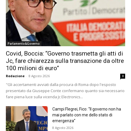
Parlamento&Governo
Covid, Boccia: “Governo trasmetta gli atti di
Jc, fare chiarezza sulla transazione da oltre
100 milioni di euro”
Redazione
-
8 Agosto 2026
0
"Gli accertamenti avviati dalla procura di Roma dopo l'esposto
presentato da Giuseppe Conte confermano quanto sia necessario
fare piena luce sulla vicenda Jc Electronics...
Campi Flegrei, Fico: “Il governo non ha
mai parlato con me dello stato di
emergenza”
8 Agosto 2026