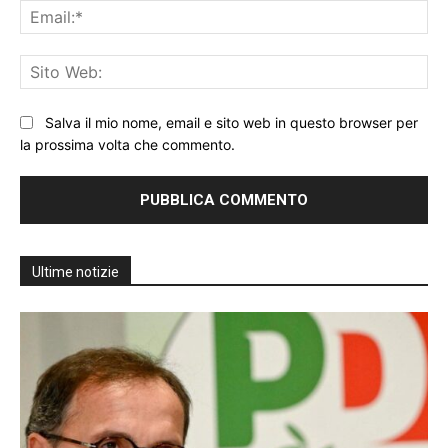
Ema
Sit
We
Salva il mio nome, email e sito web in questo browser per
la prossima volta che commento.
Ultime notizie