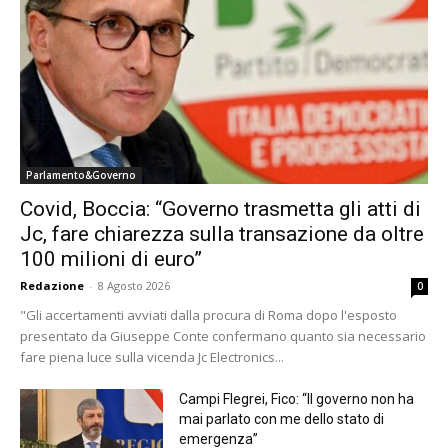
Parlamento&Governo
Covid, Boccia: “Governo trasmetta gli atti di
Jc, fare chiarezza sulla transazione da oltre
100 milioni di euro”
Redazione
-
8 Agosto 2026
0
"Gli accertamenti avviati dalla procura di Roma dopo l'esposto
presentato da Giuseppe Conte confermano quanto sia necessario
fare piena luce sulla vicenda Jc Electronics...
Campi Flegrei, Fico: “Il governo non ha
mai parlato con me dello stato di
emergenza”