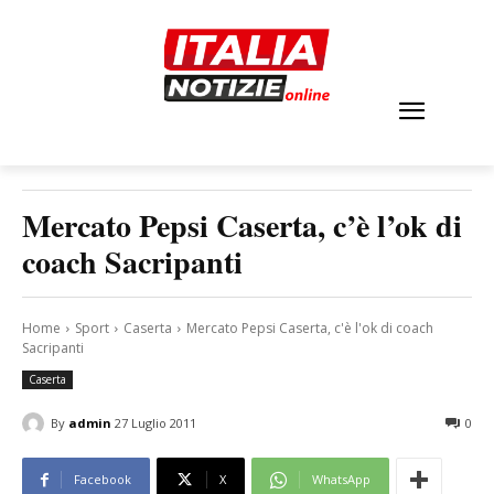
Mercato Pepsi Caserta, c’è l’ok di
coach Sacripanti
Home
Sport
Caserta
Mercato Pepsi Caserta, c'è l'ok di coach
Sacripanti
Caserta
By
admin
27 Luglio 2011
0
Facebook
X
WhatsApp