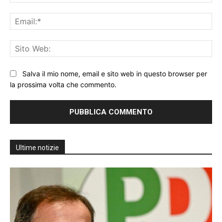
Ema
Sit
We
Salva il mio nome, email e sito web in questo browser per
la prossima volta che commento.
Ultime notizie