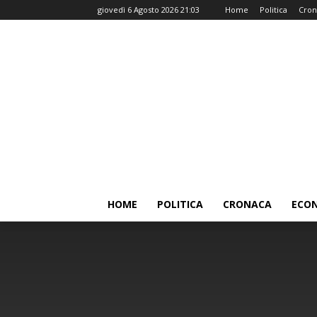
giovedì 6 Agosto 2026 21:03
Home
Politica
Cron
HOME
POLITICA
CRONACA
ECO