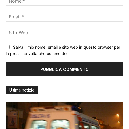
Ema
Sit
We
Salva il mio nome, email e sito web in questo browser per
la prossima volta che commento.
Ultime notizie