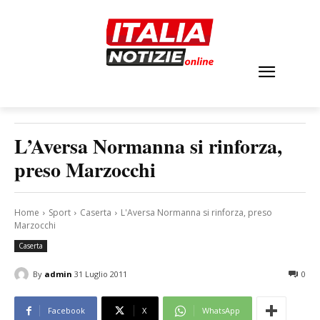
L’Aversa Normanna si rinforza,
preso Marzocchi
Home
Sport
Caserta
L'Aversa Normanna si rinforza, preso
Marzocchi
Caserta
By
admin
31 Luglio 2011
0
Facebook
X
WhatsApp