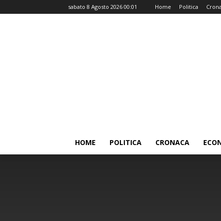
sabato 8 Agosto 2026 00:01
Home
Politica
Cron
HOME
POLITICA
CRONACA
ECO