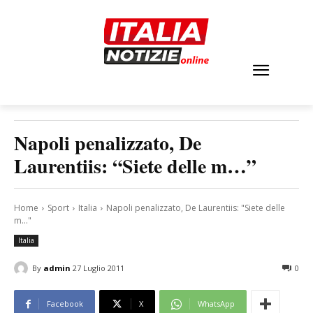
Napoli penalizzato, De
Laurentiis: “Siete delle m…”
Home
Sport
Italia
Napoli penalizzato, De Laurentiis: "Siete delle
m..."
Italia
By
admin
27 Luglio 2011
0
Facebook
X
WhatsApp