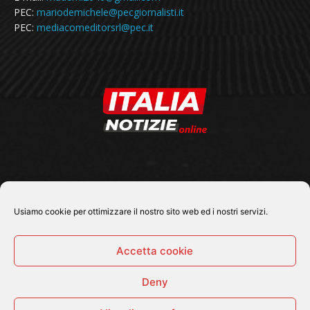
PEC:
mariodemichele@pecgiornalisti.it
PEC:
mediacomeditorsrl@pec.it
SEGUICI SU
Usiamo cookie per ottimizzare il nostro sito web ed i nostri servizi.
Accetta cookie
Deny
© 2026 Tutti i diritti riservati - Italia Notizie .online |
Contatti e Gerenza