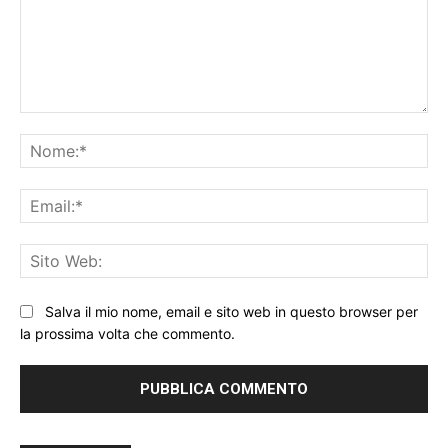
Commento:
No
Ema
Sit
We
Salva il mio nome, email e sito web in questo browser per
la prossima volta che commento.