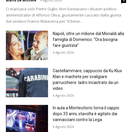
Mario De Michele
-
6 Agosto 2026
0
Ci mancava solo Pietro Giglio. Non bastavano i disastri politico-
amministrativi di Alfonso Oliva, giustamente cacciato dalla giunta
dal sindaco Franco Matacena per “il bene...
Napoli, oltre un milione dal Monaldi alla
famiglia di Domenico: “Ora bisogna
fare giustizia”
6 Agosto 2026
Castellammare, cappuccio da Ku Klux
Klan e machete per svaligiare
parrucchiere: ladro incastrato da un
video
6 Agosto 2026
In aula a Montecitorio torna il cappio
dopo 33 anni, stavolta è agitato dai
vannacciani contro la Lega
6 Agosto 2026