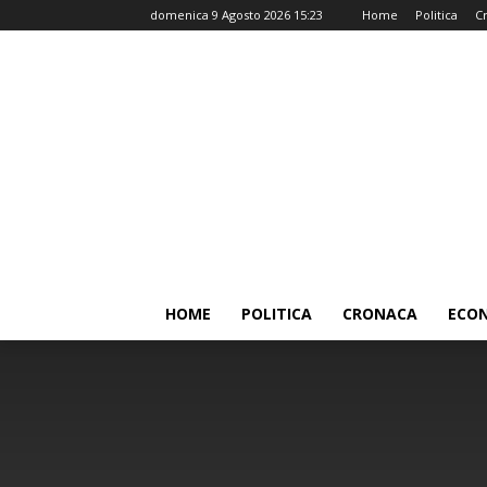
domenica 9 Agosto 2026 15:23
Home
Politica
C
HOME
POLITICA
CRONACA
ECO