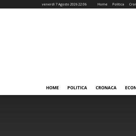
venerdì 7 Agosto 2026 22:06
Home
Politica
Cro
HOME
POLITICA
CRONACA
ECO