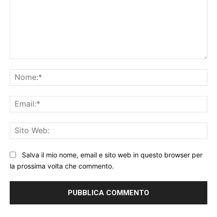
Commento:
No
Ema
Sit
We
Salva il mio nome, email e sito web in questo browser per
la prossima volta che commento.