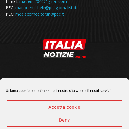
E-mail:
mademi2046@gmail.com
PEC:
mariodemichele@pecgiornalisti.it
PEC:
mediacomeditorsrl@pec.it
SEGUICI SU
Usiamo cookie per ottimizzare il nostro sito web ed i nostri servizi.
Accetta cookie
Deny
© 2026 Tutti i diritti riservati - Italia Notizie .online |
Contatti e Gerenza