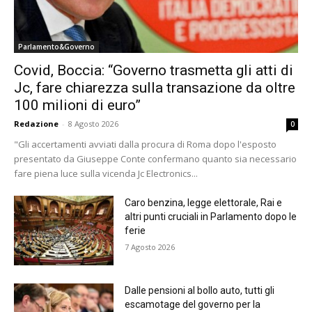
Parlamento&Governo
Covid, Boccia: “Governo trasmetta gli atti di
Jc, fare chiarezza sulla transazione da oltre
100 milioni di euro”
Redazione
-
8 Agosto 2026
0
"Gli accertamenti avviati dalla procura di Roma dopo l'esposto
presentato da Giuseppe Conte confermano quanto sia necessario
fare piena luce sulla vicenda Jc Electronics...
Caro benzina, legge elettorale, Rai e
altri punti cruciali in Parlamento dopo le
ferie
7 Agosto 2026
Dalle pensioni al bollo auto, tutti gli
escamotage del governo per la