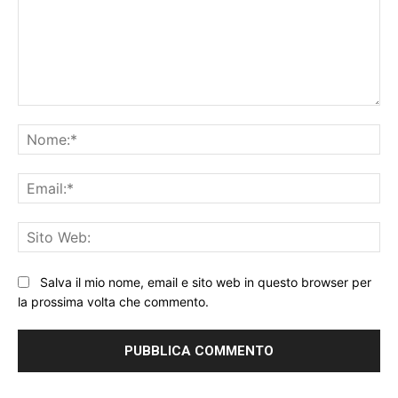
Commento:
No
Ema
Sit
We
Salva il mio nome, email e sito web in questo browser per
la prossima volta che commento.