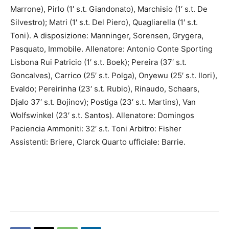
Marrone), Pirlo (1′ s.t. Giandonato), Marchisio (1′ s.t. De
Silvestro); Matri (1′ s.t. Del Piero), Quagliarella (1′ s.t.
Toni). A disposizione: Manninger, Sorensen, Grygera,
Pasquato, Immobile. Allenatore: Antonio Conte Sporting
Lisbona Rui Patricio (1′ s.t. Boek); Pereira (37′ s.t.
Goncalves), Carrico (25′ s.t. Polga), Onyewu (25′ s.t. Ilori),
Evaldo; Pereirinha (23′ s.t. Rubio), Rinaudo, Schaars,
Djalo 37′ s.t. Bojinov); Postiga (23′ s.t. Martins), Van
Wolfswinkel (23′ s.t. Santos). Allenatore: Domingos
Paciencia Ammoniti: 32′ s.t. Toni Arbitro: Fisher
Assistenti: Briere, Clarck Quarto ufficiale: Barrie.