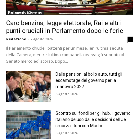
Parlamento&Governo
Caro benzina, legge elettorale, Rai e altri
punti cruciali in Parlamento dopo le ferie
Redazione
-
7 Agosto 2026
0
Il Parlamento chiude i battenti per un mese. Ieri l’ultima seduta
della Camera, mentre l’ultima campanella aveva già suonato al
Senato mercoledì scorso. Dopo...
Dalle pensioni al bollo auto, tutti gli
escamotage del governo per la
manovra 2027
6 Agosto 2026
Scontro sui fondi per gli hub, il governo
italiano deluso dalle decisioni dell’Ue
smorza i toni con Madrid
5 Agosto 2026