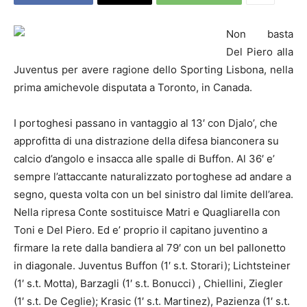
Non basta
Del Piero alla
Juventus per avere ragione dello Sporting Lisbona, nella
prima amichevole disputata a Toronto, in Canada.
I portoghesi passano in vantaggio al 13′ con Djalo’, che
approfitta di una distrazione della difesa bianconera su
calcio d’angolo e insacca alle spalle di Buffon. Al 36′ e’
sempre l’attaccante naturalizzato portoghese ad andare a
segno, questa volta con un bel sinistro dal limite dell’area.
Nella ripresa Conte sostituisce Matri e Quagliarella con
Toni e Del Piero. Ed e’ proprio il capitano juventino a
firmare la rete dalla bandiera al 79′ con un bel pallonetto
in diagonale. Juventus Buffon (1′ s.t. Storari); Lichtsteiner
(1′ s.t. Motta), Barzagli (1′ s.t. Bonucci) , Chiellini, Ziegler
(1′ s.t. De Ceglie); Krasic (1′ s.t. Martinez), Pazienza (1′ s.t.