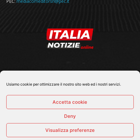
PEC:
mediacomeditorsrl@pec.it
SEGUICI SU
Usiamo cookie per ottimizzare il nostro sito web ed i nostri servizi.
Accetta cookie
Deny
© 2026 Tutti i diritti riservati - Italia Notizie .online |
Contatti e Gerenza
Visualizza preferenze
Home
Politica
Cronaca
Economia
Attualità