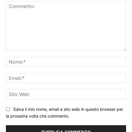
Commento:
No
Ema
Sit
We
Salva il mio nome, email e sito web in questo browser per
la prossima volta che commento.