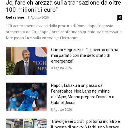
Jc, fare chiarezza sulla transazione da oltre
100 milioni di euro”
Redazione
-
8 Agosto 2026
0
"Gli accertamenti avviati dalla procura di Roma dopo l'esposto
presentato da Giuseppe Conte confermano quanto sia necessario
fare piena luce sulla vicenda Jc Electronics...
Campi Flegrei, Fico: “Il governo non ha
mai parlato con me dello stato di
emergenza”
8 Agosto 2026
Napoli, Lukaku a un passo dal
Fenerbahce. Noa Lang nel mirino
dell’Ajax, Manna prepara l’assalto a
Gabriel Jesus
8 Agosto 2026
Travolge sei ciclisti, poi torna indietro e
li investe di nuovo: 6 feriti, uno è grave.