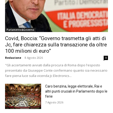
Parlamento&Governo
Covid, Boccia: “Governo trasmetta gli atti di
Jc, fare chiarezza sulla transazione da oltre
100 milioni di euro”
Redazione
-
8 Agosto 2026
0
"Gli accertamenti avviati dalla procura di Roma dopo l'esposto
presentato da Giuseppe Conte confermano quanto sia necessario
fare piena luce sulla vicenda Jc Electronics...
Caro benzina, legge elettorale, Rai e
altri punti cruciali in Parlamento dopo le
ferie
7 Agosto 2026