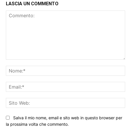
LASCIA UN COMMENTO
Commento:
No
Ema
Sit
We
Salva il mio nome, email e sito web in questo browser per
la prossima volta che commento.