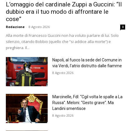
L’omaggio del cardinale Zuppi a Guccini: “Il
dubbio era il tuo modo di affrontare le
cose”
Redazione
-
8 Agosto 2026
0
Alla morte di Francesco Guccini non ha voluto parlare di lui. Solo
silenzio, citando Bobbio (quello che “si addice alla morte”) e
preghiera. Il...
Napoli, al fuoco la sede del Comune in
via Verdi, l’atrio distrutto dalle fiamme
8 Agosto 2026
Marcinelle, FdI: “Cgil volta le spalle a La
Russa”. Meloni: “Gesto grave”. Ma
Landini smentisce
8 Agosto 2026