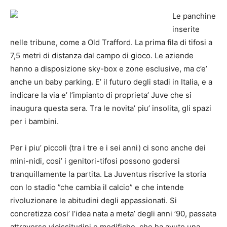
Le panchine
inserite
nelle tribune, come a Old Trafford. La prima fila di tifosi a
7,5 metri di distanza dal campo di gioco. Le aziende
hanno a disposizione sky-box e zone esclusive, ma c’e’
anche un baby parking. E’ il futuro degli stadi in Italia, e a
indicare la via e’ l’impianto di proprieta’ Juve che si
inaugura questa sera. Tra le novita’ piu’ insolita, gli spazi
per i bambini.
Per i piu’ piccoli (tra i tre e i sei anni) ci sono anche dei
mini-nidi, cosi’ i genitori-tifosi possono godersi
tranquillamente la partita. La Juventus riscrive la storia
con lo stadio ”che cambia il
calcio
” e che intende
rivoluzionare le abitudini degli appassionati. Si
concretizza cosi’ l’idea nata a meta’ degli anni ’90, passata
attraverso vicissitudini e modifiche, che ha avuto una