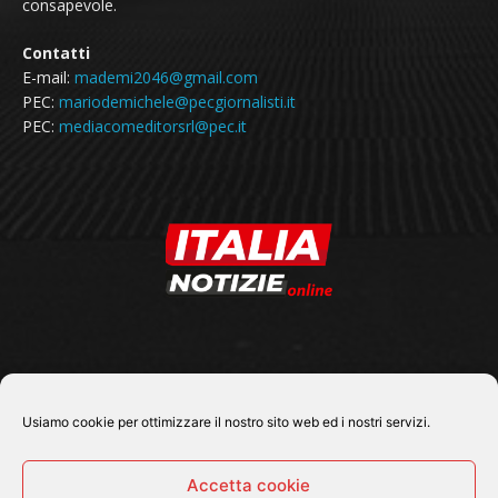
consapevole.
Contatti
E-mail:
mademi2046@gmail.com
PEC:
mariodemichele@pecgiornalisti.it
PEC:
mediacomeditorsrl@pec.it
SEGUICI SU
Usiamo cookie per ottimizzare il nostro sito web ed i nostri servizi.
Accetta cookie