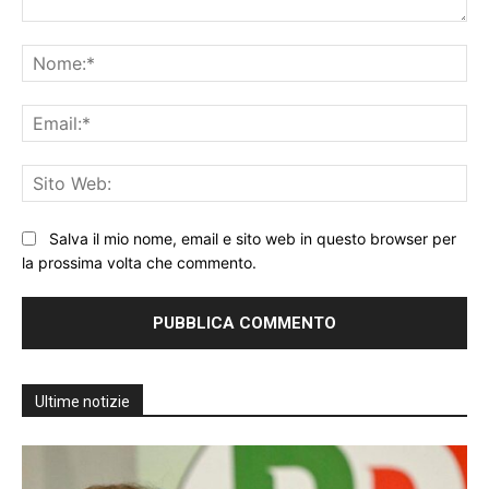
Commento:
No
Ema
Sit
We
Salva il mio nome, email e sito web in questo browser per
la prossima volta che commento.
Ultime notizie