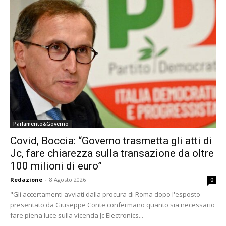
Parlamento&Governo
Covid, Boccia: “Governo trasmetta gli atti di
Jc, fare chiarezza sulla transazione da oltre
100 milioni di euro”
Redazione
-
8 Agosto 2026
0
"Gli accertamenti avviati dalla procura di Roma dopo l'esposto
presentato da Giuseppe Conte confermano quanto sia necessario
fare piena luce sulla vicenda Jc Electronics...