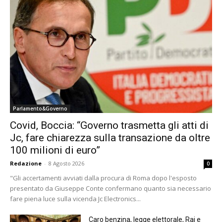
Parlamento&Governo
Covid, Boccia: “Governo trasmetta gli atti di
Jc, fare chiarezza sulla transazione da oltre
100 milioni di euro”
Redazione
-
8 Agosto 2026
0
"Gli accertamenti avviati dalla procura di Roma dopo l'esposto
presentato da Giuseppe Conte confermano quanto sia necessario
fare piena luce sulla vicenda Jc Electronics...
Caro benzina, legge elettorale, Rai e