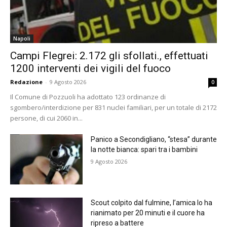
Napoli
Campi Flegrei: 2.172 gli sfollati., effettuati
1200 interventi dei vigili del fuoco
Redazione
-
9 Agosto 2026
0
Il Comune di Pozzuoli ha adottato 123 ordinanze di
sgombero/interdizione per 831 nuclei familiari, per un totale di 2172
persone, di cui 2060 in...
Panico a Secondigliano, “stesa” durante
la notte bianca: spari tra i bambini
9 Agosto 2026
Scout colpito dal fulmine, l’amica lo ha
rianimato per 20 minuti e il cuore ha
ripreso a battere