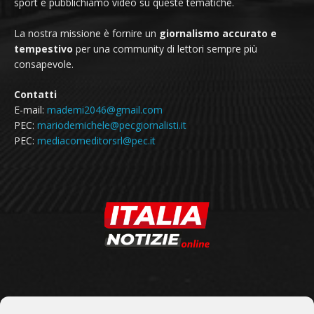
sport e pubblichiamo video su queste tematiche.
La nostra missione è fornire un
giornalismo accurato e
tempestivo
per una community di lettori sempre più
consapevole.
Contatti
E-mail:
mademi2046@gmail.com
PEC:
mariodemichele@pecgiornalisti.it
PEC:
mediacomeditorsrl@pec.it
SEGUICI SU