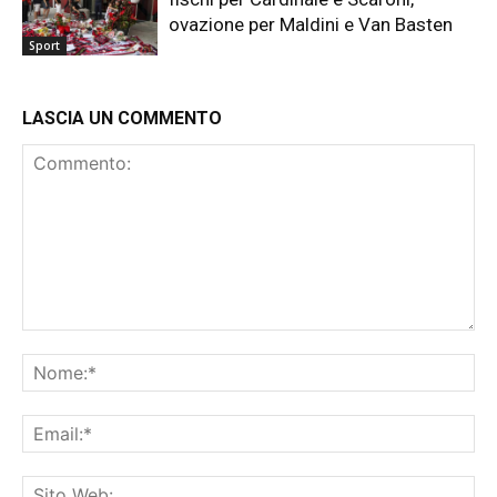
ovazione per Maldini e Van Basten
Sport
LASCIA UN COMMENTO
Commento:
No
Ema
Sit