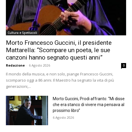
Cultura e Spettacoli
Morto Francesco Guccini, il presidente
Mattarella: “Scompare un poeta, le sue
canzoni hanno segnato questi anni”
Redazione
-
6 Agosto 2026
0
Il mondo della musica, e non solo, piange Francesco Guccini,
scomparso oggi a 86 anni. Il Maestro ha segnato la vita di più
generazioni,...
Morto Guccini, Prodi affranto: “Mi disse
che era stanco di vivere ma pensava al
prossimo libro”
6 Agosto 2026