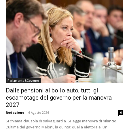
Parlamento&Governo
Dalle pensioni al bollo auto, tutti gli
escamotage del governo per la manovra
2027
Redazione
-
6 Agosto 2026
0
Si chiama clausola di salvaguardia. Si legge manovra di bilancio.
L’ultima del governo Meloni, la quinta: quella elettorale. Un