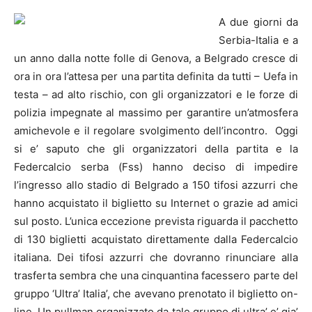
A due giorni da
Serbia-Italia e a
un anno dalla notte folle di Genova, a Belgrado cresce di
ora in ora l’attesa per una partita definita da tutti – Uefa in
testa – ad alto rischio, con gli organizzatori e le forze di
polizia impegnate al massimo per garantire un’atmosfera
amichevole e il regolare svolgimento dell’incontro.
Oggi
si e’ saputo che gli organizzatori della partita e la
Feder
calcio
serba (Fss) hanno deciso di impedire
l’ingresso allo stadio di Belgrado a 150 tifosi azzurri che
hanno acquistato il biglietto su Internet o grazie ad amici
sul posto. L’unica eccezione prevista riguarda il pacchetto
di 130 biglietti acquistato direttamente dalla Feder
calcio
italiana. Dei tifosi azzurri che dovranno rinunciare alla
trasferta sembra che una cinquantina facessero parte del
gruppo ‘Ultra’ Italia’, che avevano prenotato il biglietto on-
line. Un pullman organizzato da tale gruppo di ultra’ e’ gia’