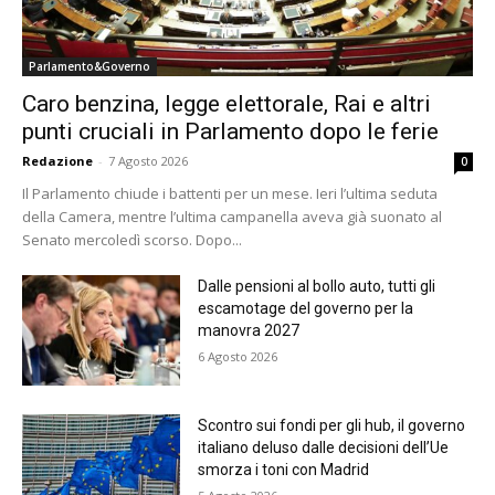
Parlamento&Governo
Caro benzina, legge elettorale, Rai e altri
punti cruciali in Parlamento dopo le ferie
Redazione
-
7 Agosto 2026
0
Il Parlamento chiude i battenti per un mese. Ieri l’ultima seduta
della Camera, mentre l’ultima campanella aveva già suonato al
Senato mercoledì scorso. Dopo...
Dalle pensioni al bollo auto, tutti gli
escamotage del governo per la
manovra 2027
6 Agosto 2026
Scontro sui fondi per gli hub, il governo
italiano deluso dalle decisioni dell’Ue
smorza i toni con Madrid