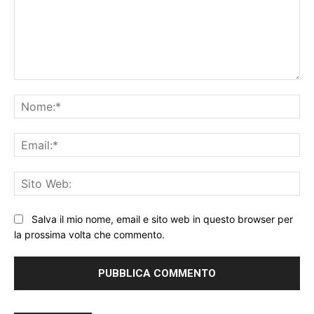
Commento:
No
Ema
Sit
We
Salva il mio nome, email e sito web in questo browser per
la prossima volta che commento.