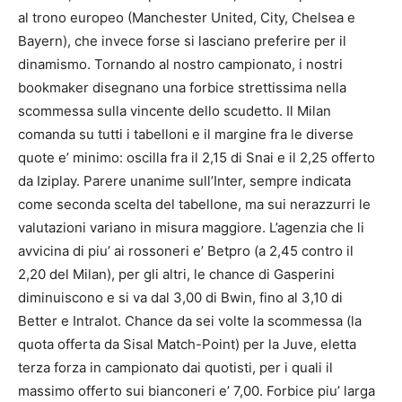
al trono europeo (Manchester United, City, Chelsea e
Bayern), che invece forse si lasciano preferire per il
dinamismo. Tornando al nostro campionato, i nostri
bookmaker disegnano una forbice strettissima nella
scommessa sulla vincente dello scudetto. Il Milan
comanda su tutti i tabelloni e il margine fra le diverse
quote e’ minimo: oscilla fra il 2,15 di Snai e il 2,25 offerto
da Iziplay. Parere unanime sull’Inter, sempre indicata
come seconda scelta del tabellone, ma sui nerazzurri le
valutazioni variano in misura maggiore. L’agenzia che li
avvicina di piu’ ai rossoneri e’ Betpro (a 2,45 contro il
2,20 del Milan), per gli altri, le chance di Gasperini
diminuiscono e si va dal 3,00 di Bwin, fino al 3,10 di
Better e Intralot. Chance da sei volte la scommessa (la
quota offerta da Sisal Match-Point) per la Juve, eletta
terza forza in campionato dai quotisti, per i quali il
massimo offerto sui bianconeri e’ 7,00. Forbice piu’ larga