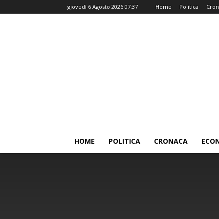
giovedì 6 Agosto 2026 07:37
Home
Politica
Cron
HOME
POLITICA
CRONACA
ECO