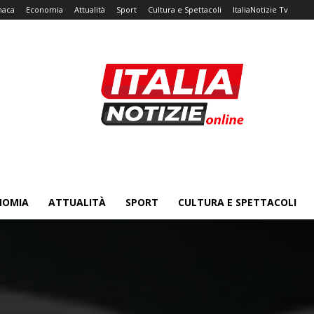
naca
Economia
Attualità
Sport
Cultura e Spettacoli
ItaliaNotizie Tv
NOMIA
ATTUALITÀ
SPORT
CULTURA E SPETTACOLI