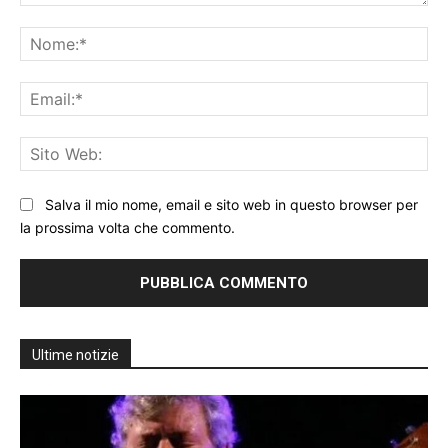
Commento:
No
Ema
Sit
We
Salva il mio nome, email e sito web in questo browser per
la prossima volta che commento.
Ultime notizie