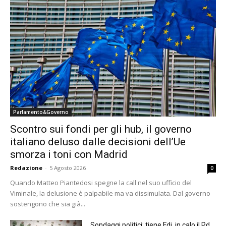
Parlamento&Governo
Scontro sui fondi per gli hub, il governo
italiano deluso dalle decisioni dell’Ue
smorza i toni con Madrid
Redazione
-
5 Agosto 2026
0
Quando Matteo Piantedosi spegne la call nel suo ufficio del
Viminale, la delusione è palpabile ma va dissimulata. Dal governo
sostengono che sia già...
Sondaggi politici: tiene Fdi, in calo il Pd.