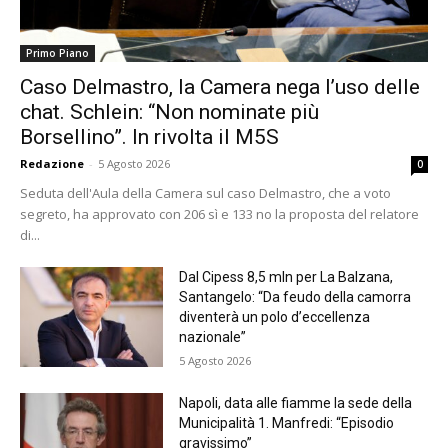
Primo Piano
Caso Delmastro, la Camera nega l’uso delle
chat. Schlein: “Non nominate più
Borsellino”. In rivolta il M5S
Redazione
-
5 Agosto 2026
0
Seduta dell'Aula della Camera sul caso Delmastro, che a voto
segreto, ha approvato con 206 sì e 133 no la proposta del relatore
di...
Dal Cipess 8,5 mln per La Balzana,
Santangelo: “Da feudo della camorra
diventerà un polo d’eccellenza
nazionale”
5 Agosto 2026
Napoli, data alle fiamme la sede della
Municipalità 1. Manfredi: “Episodio
gravissimo”