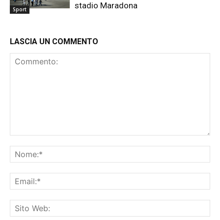
stadio Maradona
Sport
LASCIA UN COMMENTO
Commento:
No
Ema
Sit
We