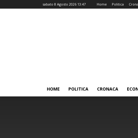
sabato 8 Agosto 2026 13:47
Home
Politica
Cron
HOME
POLITICA
CRONACA
ECO