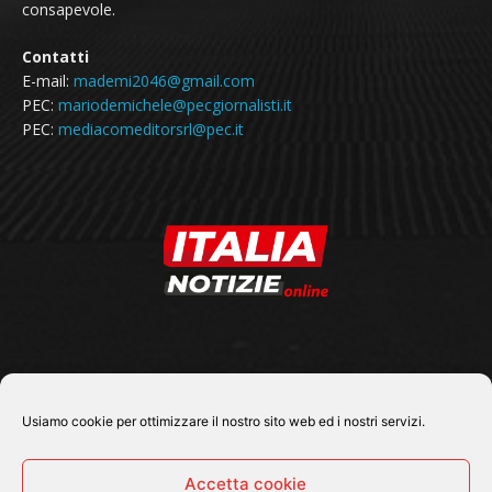
consapevole.
Contatti
E-mail:
mademi2046@gmail.com
PEC:
mariodemichele@pecgiornalisti.it
PEC:
mediacomeditorsrl@pec.it
SEGUICI SU
Usiamo cookie per ottimizzare il nostro sito web ed i nostri servizi.
Accetta cookie