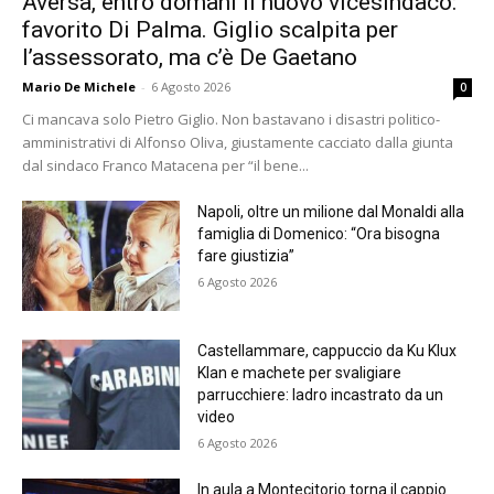
Aversa, entro domani il nuovo vicesindaco:
favorito Di Palma. Giglio scalpita per
l’assessorato, ma c’è De Gaetano
Mario De Michele
-
6 Agosto 2026
0
Ci mancava solo Pietro Giglio. Non bastavano i disastri politico-
amministrativi di Alfonso Oliva, giustamente cacciato dalla giunta
dal sindaco Franco Matacena per “il bene...
Napoli, oltre un milione dal Monaldi alla
famiglia di Domenico: “Ora bisogna
fare giustizia”
6 Agosto 2026
Castellammare, cappuccio da Ku Klux
Klan e machete per svaligiare
parrucchiere: ladro incastrato da un
video
6 Agosto 2026
In aula a Montecitorio torna il cappio