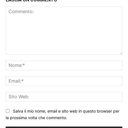
Commento:
No
Ema
Sit
We
Salva il mio nome, email e sito web in questo browser per
la prossima volta che commento.