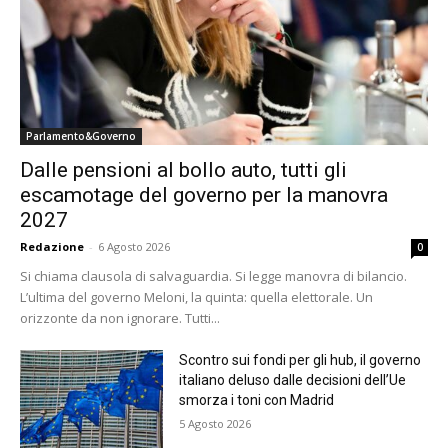
Parlamento&Governo
Dalle pensioni al bollo auto, tutti gli
escamotage del governo per la manovra
2027
Redazione
-
6 Agosto 2026
0
Si chiama clausola di salvaguardia. Si legge manovra di bilancio.
L’ultima del governo Meloni, la quinta: quella elettorale. Un
orizzonte da non ignorare. Tutti...
Scontro sui fondi per gli hub, il governo
italiano deluso dalle decisioni dell’Ue
smorza i toni con Madrid
5 Agosto 2026