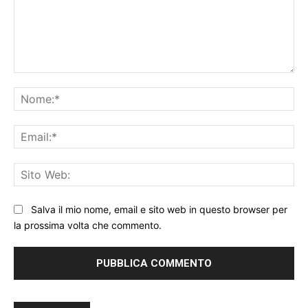
Commento:
No
Ema
Sit
We
Salva il mio nome, email e sito web in questo browser per
la prossima volta che commento.