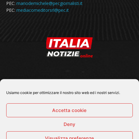
PEC:
mariodemichele@pecgiornalisti.it
PEC:
mediacomeditorsrl@pec.it
SEGUICI SU
Usiamo cookie per ottimizzare il nostro sito web ed i nostri servizi.
Accetta cookie
Deny
© 2026 Tutti i diritti riservati - Italia Notizie .online |
Contatti e Gerenza
Visualizza preferenze