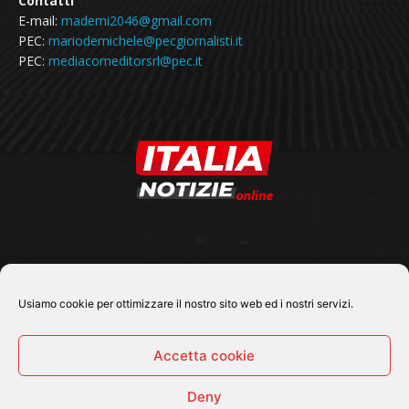
Contatti
E-mail:
mademi2046@gmail.com
PEC:
mariodemichele@pecgiornalisti.it
PEC:
mediacomeditorsrl@pec.it
SEGUICI SU
Usiamo cookie per ottimizzare il nostro sito web ed i nostri servizi.
Accetta cookie
Deny
© 2026 Tutti i diritti riservati - Italia Notizie .online |
Contatti e Gerenza