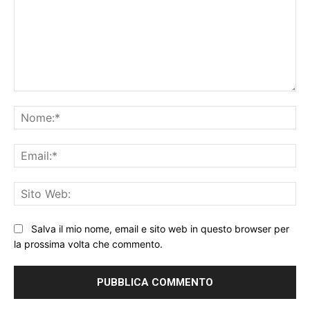
Commento:
No
Ema
Sit
We
Salva il mio nome, email e sito web in questo browser per
la prossima volta che commento.