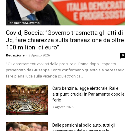
Parlamento&Governo
Covid, Boccia: “Governo trasmetta gli atti di
Jc, fare chiarezza sulla transazione da oltre
100 milioni di euro”
Redazione
-
8 Agosto 2026
0
"Gli accertamenti avviati dalla procura di Roma dopo l'esposto
presentato da Giuseppe Conte confermano quanto sia necessario
fare piena luce sulla vicenda Jc Electronics...
Caro benzina, legge elettorale, Rai e
altri punti cruciali in Parlamento dopo le
ferie
7 Agosto 2026
Dalle pensioni al bollo auto, tutti gli
escamotage del governo per la