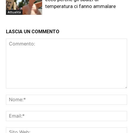
temperatura ci fanno ammalare
Attualità
LASCIA UN COMMENTO
Commento:
No
Ema
Sit