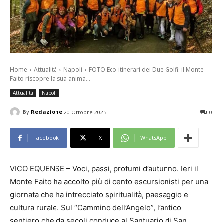
Home
Attualità
Napoli
FOTO Eco-itinerari dei Due Golfi: il Monte
Faito riscopre la sua anima...
Attualità
Napoli
By
Redazione
20 Ottobre 2025
0
Facebook
X
WhatsApp
VICO EQUENSE – Voci, passi, profumi d’autunno. Ieri il
Monte Faito ha accolto più di cento escursionisti per una
giornata che ha intrecciato spiritualità, paesaggio e
cultura rurale. Sul “Cammino dell’Angelo”, l’antico
sentiero che da secoli conduce al Santuario di San