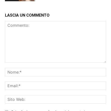
LASCIA UN COMMENTO
Commento:
No
Ema
Sit
We