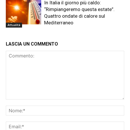
In Italia il giorno più caldo:
“Rimpiangeremo questa estate”.
Quattro ondate di calore sul
Mediterraneo
Attualità
LASCIA UN COMMENTO
Commento:
No
Ema