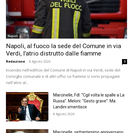
Napoli
Napoli, al fuoco la sede del Comune in via
Verdi, l’atrio distrutto dalle fiamme
Redazione
-
8 Agosto 2026
0
Incendio nell'edificio del Comune di Napoli in via Verdi, sede del
Consiglio comunale e di altri uffici. Le fiamme si sono propagate
nell'atrio al...
Marcinelle, FdI: “Cgil volta le spalle a La
Russa”. Meloni: “Gesto grave”. Ma
Landini smentisce
8 Agosto 2026
Marcinelle, settantesimo anniversario.