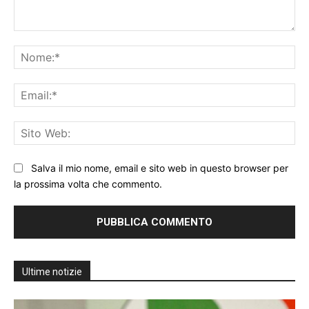
Commento:
No
Ema
Sit
We
Salva il mio nome, email e sito web in questo browser per
la prossima volta che commento.
Ultime notizie