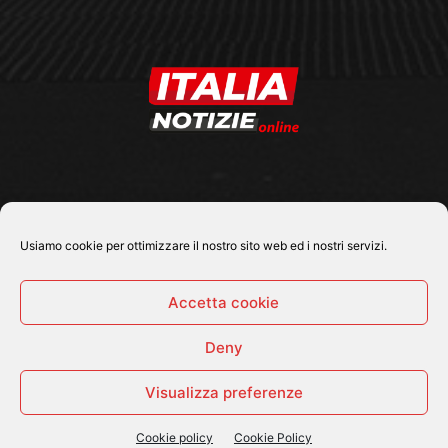
SEGUICI SU
Usiamo cookie per ottimizzare il nostro sito web ed i nostri servizi.
Accetta cookie
Deny
© 2026 Tutti i diritti riservati - Italia Notizie .online |
Contatti e Gerenza
Visualizza preferenze
Home
Politica
Cronaca
Economia
Attualità
Sport
Cultura e Spettacoli
ItaliaNotizie Tv
Cookie policy
Cookie Policy