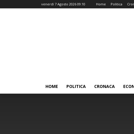
venerdì 7 Agosto 2026 09:10
Home
Politica
Cro
HOME
POLITICA
CRONACA
ECO