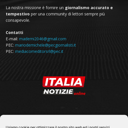
La nostra missione è fornire un
giornalismo accurato e
tempestivo
per una community di lettori sempre più
consapevole.
Contatti
E-mail:
mademi2046@gmail.com
PEC:
mariodemichele@pecgiornalisti.it
PEC:
mediacomeditorsrl@pec.it
SEGUICI SU
Usiamo cookie per ottimizzare il nostro sito web ed i nostri servizi.