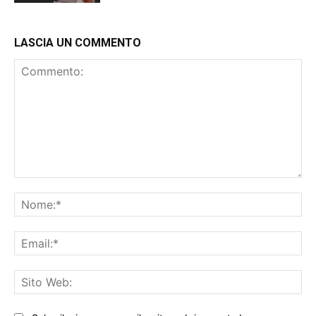
LASCIA UN COMMENTO
Commento:
No
Ema
Sit
We