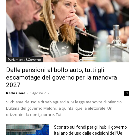
Parlamento&Governo
Dalle pensioni al bollo auto, tutti gli
escamotage del governo per la manovra
2027
Redazione
-
6 Agosto 2026
0
Si chiama clausola di salvaguardia. Si legge manovra di bilancio.
L’ultima del governo Meloni, la quinta: quella elettorale. Un
orizzonte da non ignorare. Tutti...
Scontro sui fondi per gli hub, il governo
italiano deluso dalle decisioni dell’Ue