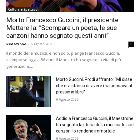
Cultura e Spettacoli
Morto Francesco Guccini, il presidente
Mattarella: “Scompare un poeta, le sue
canzoni hanno segnato questi anni”
Redazione
-
6 Agosto 2026
0
Il mondo della musica, e non solo, piange Francesco Guccini,
scomparso oggi a 86 anni. Il Maestro ha segnato la vita di più
generazioni,...
Morto Guccini, Prodi affranto: “Mi disse
che era stanco di vivere ma pensava al
prossimo libro”
6 Agosto 2026
Addio a Francesco Guccini, il Maestrone
ha segnato la storia della musica: le sue
canzoni lo rendono immortale
6 Agosto 2026