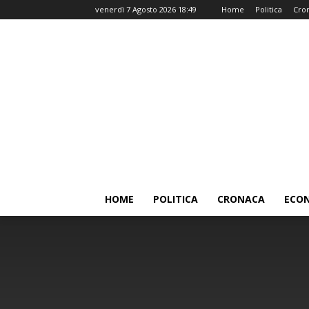
venerdì 7 Agosto 2026 18:49
Home
Politica
Cro
HOME
POLITICA
CRONACA
ECO