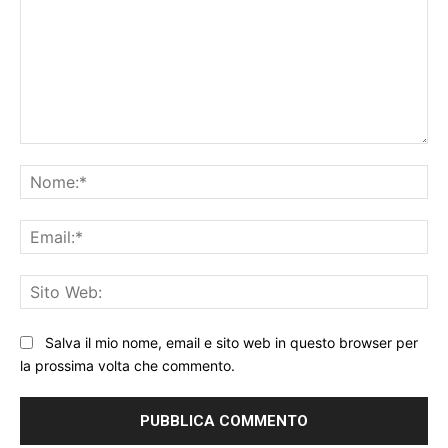
Commento:
No
Ema
Sit
We
Salva il mio nome, email e sito web in questo browser per
la prossima volta che commento.