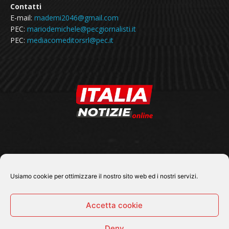
Contatti
E-mail:
mademi2046@gmail.com
PEC:
mariodemichele@pecgiornalisti.it
PEC:
mediacomeditorsrl@pec.it
SEGUICI SU
Usiamo cookie per ottimizzare il nostro sito web ed i nostri servizi.
Accetta cookie
Deny