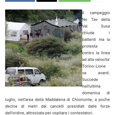
Il campeggio
No Tav della
Val Susa
chiude i
battenti ma la
protesta
contro la linea
ad alta velocita’
Torino-Lione
va avanti.
Succede
nell’ultima
domenica di
luglio, nell’area della Maddalena di Chiomonte, a poche
decine di metri dai cancelli presidiati dalle forze
dell’ordine, attrezzata per ospitare i contestatori.