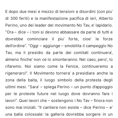
E dopo due mesi e mezzo di tensioni e disordini (con piu’
di 300 feriti) e la manifestazione pacifica di ieri, Alberto
Perino, uno dei leader del movimento No Tav, e’ lapidario.
”Ora – dice – i toni si devono abbassare da parte di tutti e
dovrebbe cominciare il piu’ forte, cioe’ le forze
dell’ordine”. ”Oggi – aggiunge – smobilita il campeggio No
Tav, ma il presidio da parte dei comitati continuera’,
almeno finche’ non ce lo smonteranno. Nel caso, pero’, lo
rifaremo. Noi siamo come la Fenice, continueremo a
rigenerarci”. Il Movimento tornera’ a presidiare anche la
zona della baita, il luogo simbolo della protesta degli
ultimi mesi. ”Sara’ – spiega Perino – un punto d’appoggio
per le proteste future nel luogo dove dovranno fare i
lavori”. Quei lavori che – sostengono i No Tav – finora non
sono mai iniziati. ”Il cantiere non esiste – dice Perino – e’
una balla colossale: la galleria dovrebbe sorgere in un