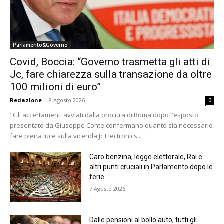
Parlamento&Governo
Covid, Boccia: “Governo trasmetta gli atti di
Jc, fare chiarezza sulla transazione da oltre
100 milioni di euro”
Redazione
-
8 Agosto 2026
0
"Gli accertamenti avviati dalla procura di Roma dopo l'esposto
presentato da Giuseppe Conte confermano quanto sia necessario
fare piena luce sulla vicenda Jc Electronics...
Caro benzina, legge elettorale, Rai e
altri punti cruciali in Parlamento dopo le
ferie
7 Agosto 2026
Dalle pensioni al bollo auto, tutti gli