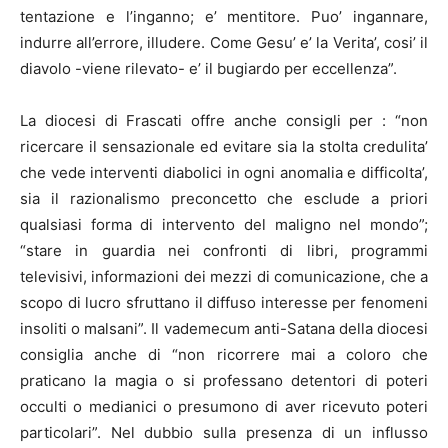
tentazione e l’inganno; e’ mentitore. Puo’ ingannare,
indurre all’errore, illudere. Come Gesu’ e’ la Verita’, cosi’ il
diavolo -viene rilevato- e’ il bugiardo per eccellenza”.
La diocesi di Frascati offre anche consigli per : “non
ricercare il sensazionale ed evitare sia la stolta credulita’
che vede interventi diabolici in ogni anomalia e difficolta’,
sia il razionalismo preconcetto che esclude a priori
qualsiasi forma di intervento del maligno nel mondo”;
“stare in guardia nei confronti di libri, programmi
televisivi, informazioni dei mezzi di comunicazione, che a
scopo di lucro sfruttano il diffuso interesse per fenomeni
insoliti o malsani”. Il vademecum anti-Satana della diocesi
consiglia anche di “non ricorrere mai a coloro che
praticano la magia o si professano detentori di poteri
occulti o medianici o presumono di aver ricevuto poteri
particolari”. Nel dubbio sulla presenza di un influsso