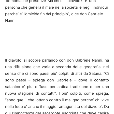
‘demoniache presenze’.Ma chi e’ il diavolo? “E’ una
persona che genera il male nella societa’ e negli individui
perche’ e’ l’omicida fin dal principio”, dice don Gabriele
Nanni.
Il diavolo, si scopre parlando con don Gabriele Nanni, ha
una diffusione che varia a seconda delle geografia, nel
senso che ci sono paesi piu’ colpiti di altri da Satana. “Ci
sono paesi – spiega don Gabriele – dove il contatto
satanico e’ piu’ diffuso per antica tradizione o per una
nuova stagione di contatti”. I piu’ colpiti, come spiega,
“sono quelli che lottano contro il maligno perche’ chi vive
nella fede e’ anche il maggior antagonista del diavolo”. Da
qui l’importanza del sacerdote esorcista che deve capire