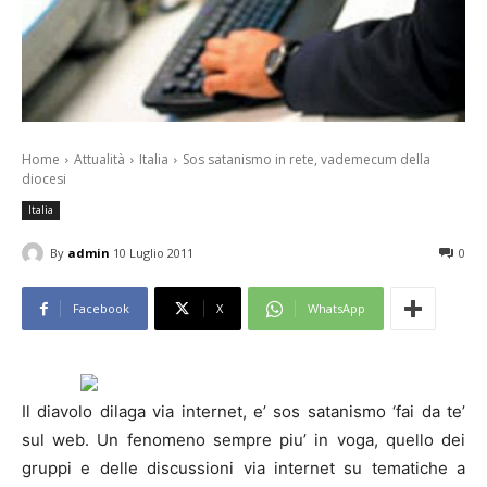
Home
Attualità
Italia
Sos satanismo in rete, vademecum della
diocesi
Italia
By
admin
10 Luglio 2011
0
Facebook
X
WhatsApp
Il diavolo dilaga via
internet
, e’ sos satanismo ‘fai da te’
sul web. Un fenomeno sempre piu’ in voga, quello dei
gruppi e delle discussioni via
internet
su tematiche a