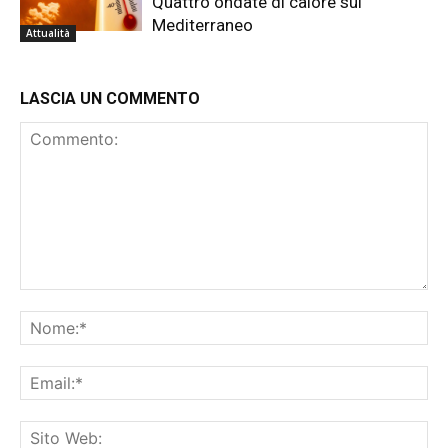
Quattro ondate di calore sul
Mediterraneo
Attualità
LASCIA UN COMMENTO
Commento:
No
Ema
Sit