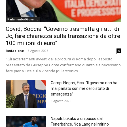
Parlamento&Governo
Covid, Boccia: “Governo trasmetta gli atti di
Jc, fare chiarezza sulla transazione da oltre
100 milioni di euro”
Redazione
-
8 Agosto 2026
0
"Gli accertamenti avviati dalla procura di Roma dopo l'esposto
presentato da Giuseppe Conte confermano quanto sia necessario
fare piena luce sulla vicenda Jc Electronics...
Campi Flegrei, Fico: “Il governo non ha
mai parlato con me dello stato di
emergenza”
8 Agosto 2026
Napoli, Lukaku a un passo dal
Fenerbahce. Noa Lang nel mirino