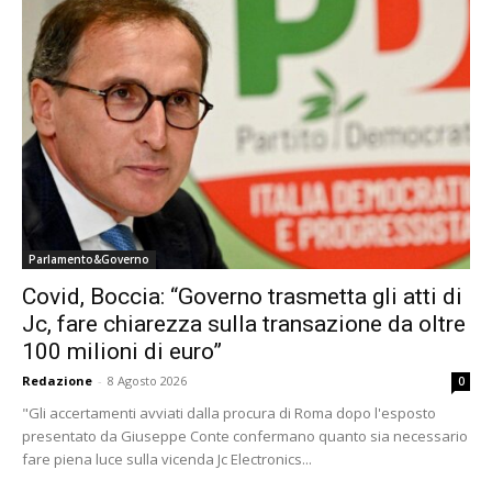
Parlamento&Governo
Covid, Boccia: “Governo trasmetta gli atti di
Jc, fare chiarezza sulla transazione da oltre
100 milioni di euro”
Redazione
-
8 Agosto 2026
0
"Gli accertamenti avviati dalla procura di Roma dopo l'esposto
presentato da Giuseppe Conte confermano quanto sia necessario
fare piena luce sulla vicenda Jc Electronics...