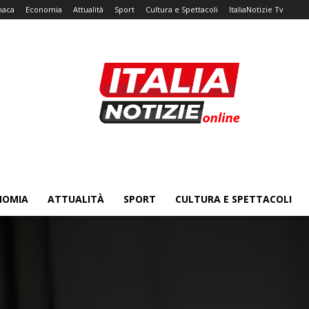
naca
Economia
Attualità
Sport
Cultura e Spettacoli
ItaliaNotizie Tv
NOMIA
ATTUALITÀ
SPORT
CULTURA E SPETTACOLI