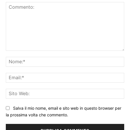
Commento:
No
Ema
Sit
We
Salva il mio nome, email e sito web in questo browser per
la prossima volta che commento.