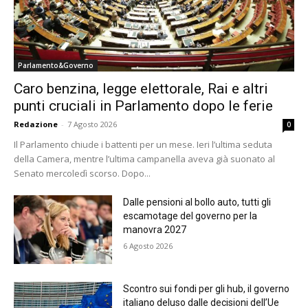
Parlamento&Governo
Caro benzina, legge elettorale, Rai e altri
punti cruciali in Parlamento dopo le ferie
Redazione
-
7 Agosto 2026
0
Il Parlamento chiude i battenti per un mese. Ieri l’ultima seduta
della Camera, mentre l’ultima campanella aveva già suonato al
Senato mercoledì scorso. Dopo...
Dalle pensioni al bollo auto, tutti gli
escamotage del governo per la
manovra 2027
6 Agosto 2026
Scontro sui fondi per gli hub, il governo
italiano deluso dalle decisioni dell’Ue