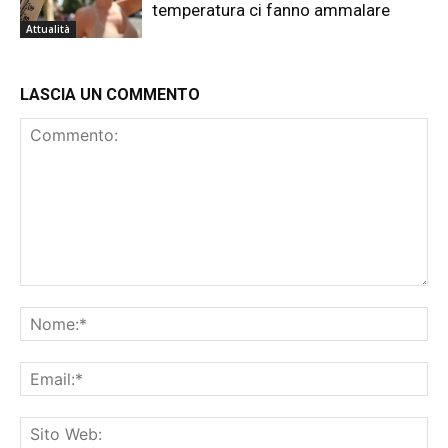
temperatura ci fanno ammalare
Attualità
LASCIA UN COMMENTO
Commento:
No
Ema
Sit
We