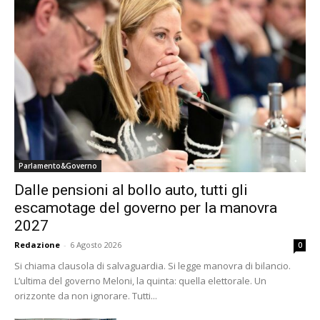
Parlamento&Governo
Dalle pensioni al bollo auto, tutti gli
escamotage del governo per la manovra
2027
Redazione
-
6 Agosto 2026
0
Si chiama clausola di salvaguardia. Si legge manovra di bilancio.
L’ultima del governo Meloni, la quinta: quella elettorale. Un
orizzonte da non ignorare. Tutti...