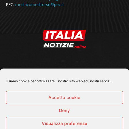
PEC:
mediacomeditorsrl@pec.it
SEGUICI SU
Usiamo cookie per ottimizzare il nostro sito web ed i nostri servizi.
Accetta cookie
Deny
© 2026 Tutti i diritti riservati - Italia Notizie .online |
Contatti e Gerenza
Visualizza preferenze
Home
Politica
Cronaca
Economia
Attualità