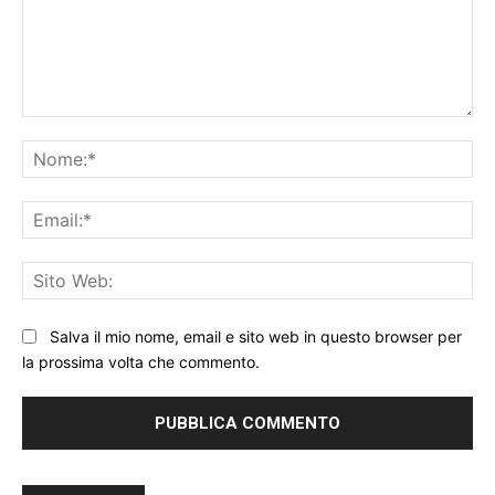
Commento:
No
Ema
Sit
We
Salva il mio nome, email e sito web in questo browser per
la prossima volta che commento.