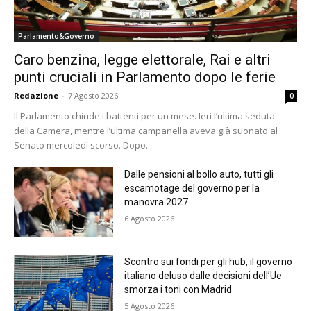
Parlamento&Governo
Caro benzina, legge elettorale, Rai e altri
punti cruciali in Parlamento dopo le ferie
Redazione
-
7 Agosto 2026
0
Il Parlamento chiude i battenti per un mese. Ieri l’ultima seduta
della Camera, mentre l’ultima campanella aveva già suonato al
Senato mercoledì scorso. Dopo...
Dalle pensioni al bollo auto, tutti gli
escamotage del governo per la
manovra 2027
6 Agosto 2026
Scontro sui fondi per gli hub, il governo
italiano deluso dalle decisioni dell’Ue
smorza i toni con Madrid
5 Agosto 2026