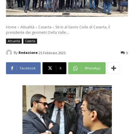
Home
Attualità
Caserta
Sit-in al Genio Civile di Caserta, il
presidente dei geometri Della Valle:...
Attualità
Caserta
By
Redazione
25 Febbraio 2025
0
Facebook
X
WhatsApp