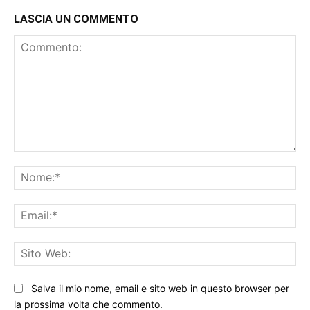
LASCIA UN COMMENTO
Commento:
No
Ema
Sit
We
Salva il mio nome, email e sito web in questo browser per
la prossima volta che commento.