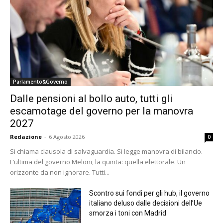
Parlamento&Governo
Dalle pensioni al bollo auto, tutti gli
escamotage del governo per la manovra
2027
Redazione
-
6 Agosto 2026
0
Si chiama clausola di salvaguardia. Si legge manovra di bilancio.
L’ultima del governo Meloni, la quinta: quella elettorale. Un
orizzonte da non ignorare. Tutti...
Scontro sui fondi per gli hub, il governo
italiano deluso dalle decisioni dell’Ue
smorza i toni con Madrid