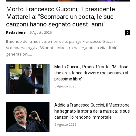
Morto Francesco Guccini, il presidente
Mattarella: “Scompare un poeta, le sue
canzoni hanno segnato questi anni”
Redazione
-
6 Agosto 2026
0
Il mondo della musica, e non solo, piange Francesco Guccini,
scomparso oggi a 86 anni. Il Maestro ha segnato la vita di più
generazioni,...
Morto Guccini, Prodi affranto: “Mi disse
che era stanco di vivere ma pensava al
prossimo libro”
6 Agosto 2026
Addio a Francesco Guccini, il Maestrone
ha segnato la storia della musica: le sue
canzoni lo rendono immortale
6 Agosto 2026