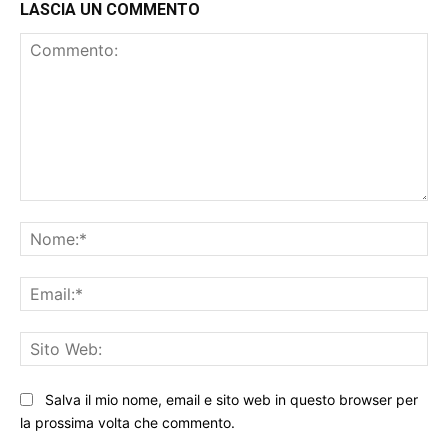
LASCIA UN COMMENTO
Commento:
No
Ema
Sit
We
Salva il mio nome, email e sito web in questo browser per
la prossima volta che commento.