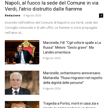
Napoli, al fuoco la sede del Comune in via
Verdi, l’atrio distrutto dalle fiamme
Redazione
-
8 Agosto 2026
0
Incendio nell'edificio del Comune di Napoli in via Verdi, sede del
Consiglio comunale e di altri uffici. Le fiamme si sono propagate
nell'atrio al...
Marcinelle, FdI: “Cgil volta le spalle a La
Russa”. Meloni: “Gesto grave”. Ma
Landini smentisce
8 Agosto 2026
Marcinelle, settantesimo anniversario.
Mattarella: “Flussi migratori nel rispetto
della dignità delle persone”
8 Agosto 2026
Tragedia a Portici, morti in casa zia e