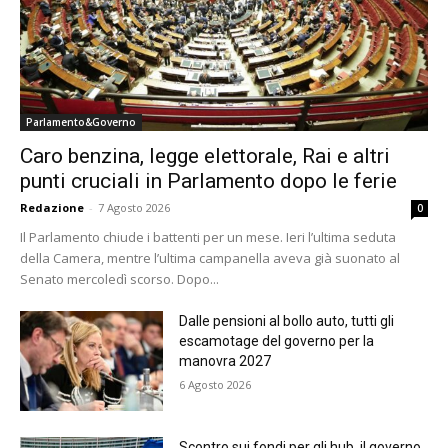
Parlamento&Governo
Caro benzina, legge elettorale, Rai e altri
punti cruciali in Parlamento dopo le ferie
Redazione
-
7 Agosto 2026
0
Il Parlamento chiude i battenti per un mese. Ieri l’ultima seduta
della Camera, mentre l’ultima campanella aveva già suonato al
Senato mercoledì scorso. Dopo...
Dalle pensioni al bollo auto, tutti gli
escamotage del governo per la
manovra 2027
6 Agosto 2026
Scontro sui fondi per gli hub, il governo