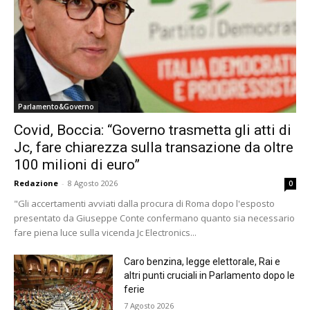
Parlamento&Governo
Covid, Boccia: “Governo trasmetta gli atti di
Jc, fare chiarezza sulla transazione da oltre
100 milioni di euro”
Redazione
-
8 Agosto 2026
0
"Gli accertamenti avviati dalla procura di Roma dopo l'esposto
presentato da Giuseppe Conte confermano quanto sia necessario
fare piena luce sulla vicenda Jc Electronics...
Caro benzina, legge elettorale, Rai e
altri punti cruciali in Parlamento dopo le
ferie
7 Agosto 2026