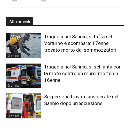
Altri articoli
Tragedia nel Sannio, si tuffa nel
Volturno e scompare: 17enne
trovato morto dai sommozzatori
Cronaca
Tragedia nel Sannio, si schianta con
la moto contro un muro: morto un
16enne
Cronaca
Sei persone trovate assiderate nel
Sannio dopo un’escursione
Cronaca