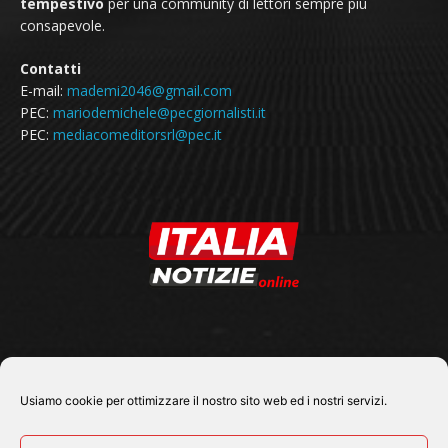
tempestivo
per una community di lettori sempre più
consapevole.
Contatti
E-mail:
mademi2046@gmail.com
PEC:
mariodemichele@pecgiornalisti.it
PEC:
mediacomeditorsrl@pec.it
SEGUICI SU
Usiamo cookie per ottimizzare il nostro sito web ed i nostri servizi.