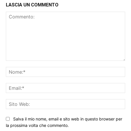
LASCIA UN COMMENTO
Commento:
No
Ema
Sit
We
Salva il mio nome, email e sito web in questo browser per
la prossima volta che commento.