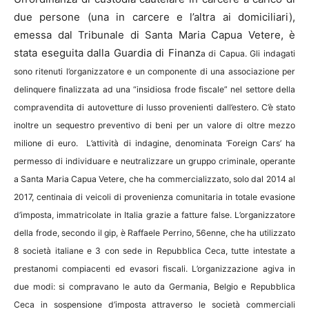
due persone (una in carcere e l’altra ai domiciliari),
emessa dal Tribunale di Santa Maria Capua Vetere, è
stata eseguita dalla Guardia di Finanz
a di Capua. Gli indagati
sono ritenuti l’organizzatore e un componente di una associazione per
delinquere finalizzata ad una “insidiosa frode fiscale” nel settore della
compravendita di autovetture di lusso provenienti dall’estero. C’è stato
inoltre un sequestro preventivo di beni per un valore di oltre mezzo
milione di euro. L’attività di indagine, denominata ‘Foreign Cars’ ha
permesso di individuare e neutralizzare un gruppo criminale, operante
a Santa Maria Capua Vetere, che ha commercializzato, solo dal 2014 al
2017, centinaia di veicoli di provenienza comunitaria in totale evasione
d’imposta, immatricolate in Italia grazie a fatture false. L’organizzatore
della frode, secondo il gip, è Raffaele Perrino, 56enne, che ha utilizzato
8 società italiane e 3 con sede in Repubblica Ceca, tutte intestate a
prestanomi compiacenti ed evasori fiscali. L’organizzazione agiva in
due modi: si compravano le auto da Germania, Belgio e Repubblica
Ceca in sospensione d’imposta attraverso le società commerciali