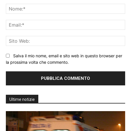
Commento:
No
Ema
Sit
We
Salva il mio nome, email e sito web in questo browser per
la prossima volta che commento.
Ultime notizie