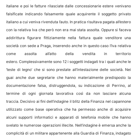
italiane e poi le fatture rilasciate dalle concessionarie estere venivano
falsificate indicando falsamente quale acquirente il soggetto privato
italiano a cui veniva rivenduta l’auto. In pratica risultava pagata all’estero
con la relativa Iva che però non era mai stata assolta. Oppure si faceva
addirittura figurare fittiziamente nella fattura quale venditore una
società con sede a Praga, inserendo anche in questo caso l’Iva relativa
come assolta all’atto della vendita in territorio
estero. Complessivamente sono 12 i soggetti indagati tra i quali anche le
‘teste di legno’ che si sono prestate all’intestazione delle società. Nei
guai anche due segretarie che hanno materialmente predisposto la
documentazione falsa, distruggendola, su indicazione di Perrino, al
termine di ogni giornata lavorativa così da non lasciare alcuna
traccia. Decisivo ai fini dell’indagine il blitz della Finanza nel capannone
utilizzato come base operativa che ha permesso anche di acquisire
alcuni supporti informatici e apparati di telefonia mobile che hanno
svelato le numerose operazioni illecite. Nell’indagine è emersa anche la
complicità di un militare appartenente alla Guardia di Finanza, indagato