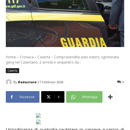
Home
Cronaca
Caserta
Compravendita auto estere, sgominata
gang nel Casertano: 2 arresti e sequestro da...
Caserta
By
Redazione
27 Febbraio 2020
0
Facebook
X
WhatsApp
Un’ordinanza di custodia cautelare in carcere a carico di