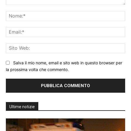
Commento:
No
Ema
Sit
We
Salva il mio nome, email e sito web in questo browser per
la prossima volta che commento.
Ultime notizie