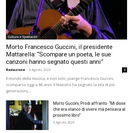
Cultura e Spettacoli
Morto Francesco Guccini, il presidente
Mattarella: “Scompare un poeta, le sue
canzoni hanno segnato questi anni”
Redazione
-
6 Agosto 2026
0
Il mondo della musica, e non solo, piange Francesco Guccini,
scomparso oggi a 86 anni. Il Maestro ha segnato la vita di più
generazioni,...
Morto Guccini, Prodi affranto: “Mi disse
che era stanco di vivere ma pensava al
prossimo libro”
6 Agosto 2026