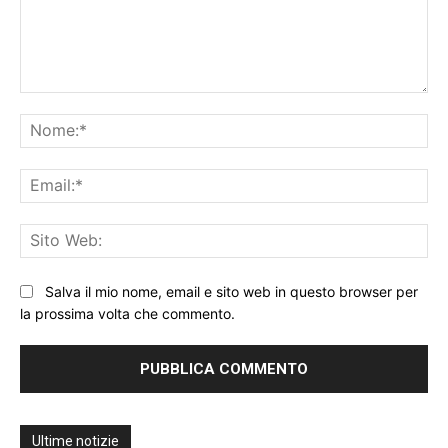
Commento:
No
Ema
Sit
We
Salva il mio nome, email e sito web in questo browser per
la prossima volta che commento.
Ultime notizie