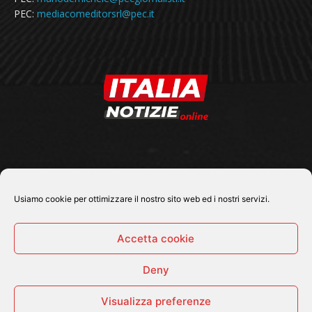
PEC:
mediacomeditorsrl@pec.it
SEGUICI SU
Usiamo cookie per ottimizzare il nostro sito web ed i nostri servizi.
Accetta cookie
Deny
© 2026 Tutti i diritti riservati - Italia Notizie .online |
Contatti e Gerenza
Visualizza preferenze
Home
Politica
Cronaca
Economia
Attualità