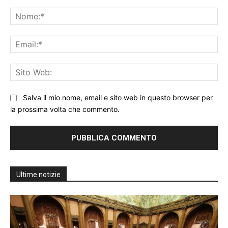
Commento:
No
Ema
Sit
We
Salva il mio nome, email e sito web in questo browser per
la prossima volta che commento.
Ultime notizie