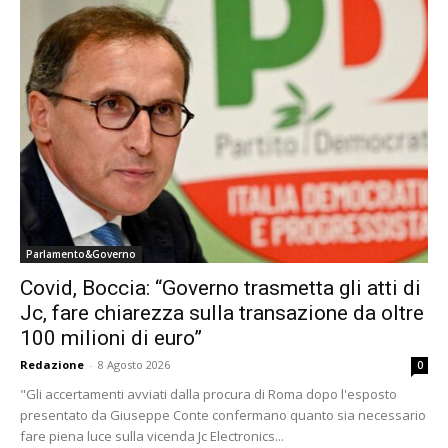
Parlamento&Governo
Covid, Boccia: “Governo trasmetta gli atti di
Jc, fare chiarezza sulla transazione da oltre
100 milioni di euro”
Redazione
-
8 Agosto 2026
0
"Gli accertamenti avviati dalla procura di Roma dopo l'esposto
presentato da Giuseppe Conte confermano quanto sia necessario
fare piena luce sulla vicenda Jc Electronics...