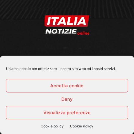
SEGUICI SU
Usiamo cookie per ottimizzare il nostro sito web ed i nostri servizi.
Accetta cookie
Deny
© 2026 Tutti i diritti riservati - Italia Notizie .online |
Contatti e Gerenza
Visualizza preferenze
Home
Politica
Cronaca
Economia
Attualità
Sport
Cultura e Spettacoli
ItaliaNotizie Tv
Cookie policy
Cookie Policy