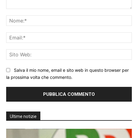
Commento:
No
Ema
Sit
We
Salva il mio nome, email e sito web in questo browser per
la prossima volta che commento.
Ultime notizie