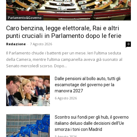
Parlamento&Governo
Caro benzina, legge elettorale, Rai e altri
punti cruciali in Parlamento dopo le ferie
Redazione
-
7 Agosto 2026
0
Il Parlamento chiude i battenti per un mese. Ieri l’ultima seduta
della Camera, mentre l’ultima campanella aveva già suonato al
Senato mercoledì scorso. Dopo...
Dalle pensioni al bollo auto, tutti gli
escamotage del governo per la
manovra 2027
6 Agosto 2026
Scontro sui fondi per gli hub, il governo
italiano deluso dalle decisioni dell’Ue
smorza i toni con Madrid
5 Agosto 2026