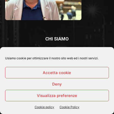
CHI SIAMO
Benvenuti su Italia Notizie, lo spazio digitale dove raccontiamo
con
news, approfondimenti e inchieste
la politica, la
Usiamo cookie per ottimizzare il nostro sito web ed i nostri servizi.
cronaca, l'economia, l'attualità, la cultura, gli spettacoli e lo
sport e pubblichiamo video su queste tematiche.
Accetta cookie
La nostra missione è fornire un
giornalismo accurato e
Deny
tempestivo
per una community di lettori sempre più
consapevole.
Visualizza preferenze
Contatti
E-mail:
mademi2046@gmail.com
Cookie policy
Cookie Policy
PEC:
mariodemichele@pecgiornalisti.it