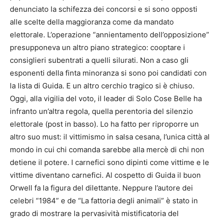
denunciato la schifezza dei concorsi e si sono opposti
alle scelte della maggioranza come da mandato
elettorale. L’operazione “annientamento dell’opposizione”
presupponeva un altro piano strategico: cooptare i
consiglieri subentrati a quelli silurati. Non a caso gli
esponenti della finta minoranza si sono poi candidati con
la lista di Guida. E un altro cerchio tragico si è chiuso.
Oggi, alla vigilia del voto, il leader di Solo Cose Belle ha
infranto un’altra regola, quella perentoria del silenzio
elettorale (post in basso). Lo ha fatto per riproporre un
altro suo must: il vittimismo in salsa cesana, l’unica città al
mondo in cui chi comanda sarebbe alla mercè di chi non
detiene il potere. I carnefici sono dipinti come vittime e le
vittime diventano carnefici. Al cospetto di Guida il buon
Orwell fa la figura del dilettante. Neppure l’autore dei
celebri “1984” e de “La fattoria degli animali” è stato in
grado di mostrare la pervasività mistificatoria del