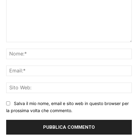
Commento:
No
Ema
Sit
We
Salva il mio nome, email e sito web in questo browser per
la prossima volta che commento.